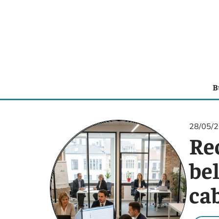
B
28/05/
Re
bel
cab