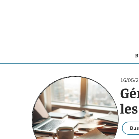
B
16/05/
Gé
les
Bus