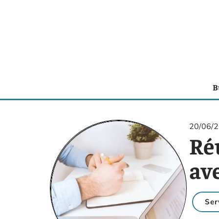
B
20/06/
Ré
ave
Ser